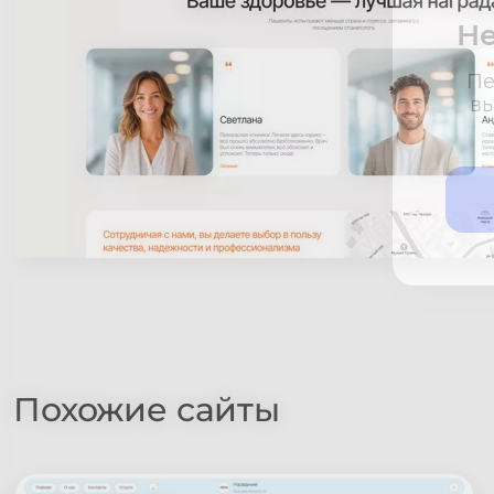
Не
Пе
вы
Похожие сайты