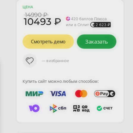
ЦЕНА
14990 ₽
10493 ₽
420
баллов Плюса
или в Сплит
2 623
₽
Заказать
Смотреть демо
— в избранное
Купить сайт можно любым способом: