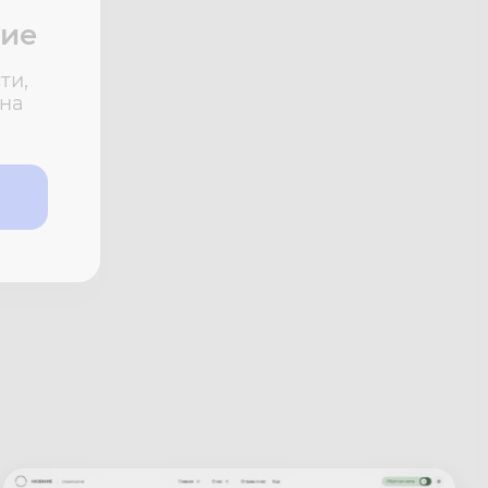
ние
ти,
 на