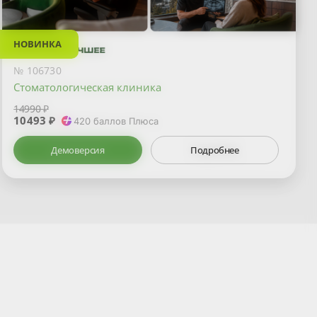
НОВИНКА
№ 106730
Стоматологическая клиника
14990 ₽
10493 ₽
420
баллов Плюса
Демоверсия
Подробнее