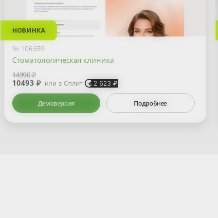
НОВИНКА
№ 106659
Стоматологическая клиника
14990 ₽
10493 ₽
или в Сплит
2 623
₽
Демоверсия
Подробнее