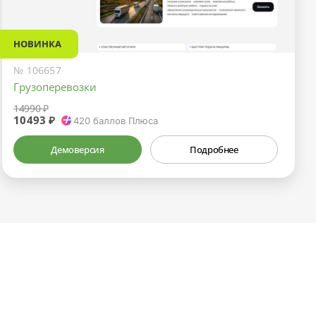
НОВИНКА
№ 106657
Грузоперевозки
14990 ₽
10493 ₽
420
баллов Плюса
Демоверсия
Подробнее