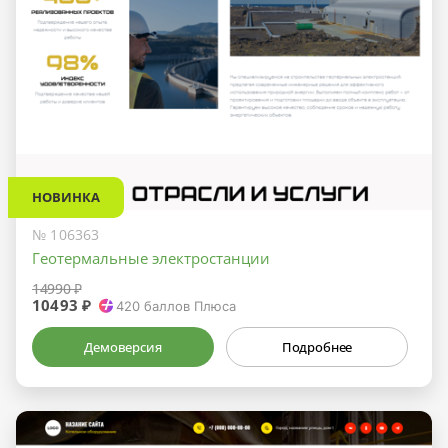
НОВИНКА
№ 106363
Геотермальные электростанции
14990 ₽
10493 ₽
420
баллов Плюса
Демоверсия
Подробнее