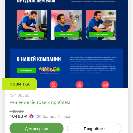
НОВИНКА
№ 106565
Решение бытовых проблем
14990 ₽
10493 ₽
420
баллов Плюса
Демоверсия
Подробнее