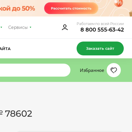
Работаем по всей России
Сервисы
8 800 555-63-42
Заказать сайт
АЙТА
Избранное
№ 78602