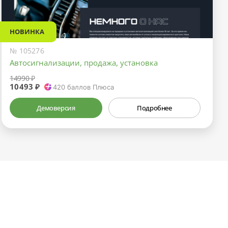
НОВИНКА
№ 105276
Автосигнализации, продажа, установка
14990 ₽
10493 ₽
420
баллов Плюса
Демоверсия
Подробнее