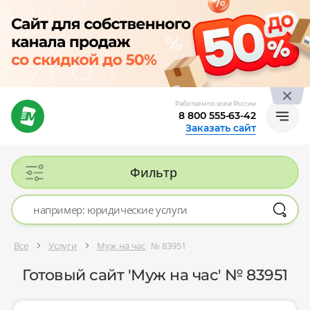
Работаем по всей России
8 800 555-63-42
Заказать сайт
Фильтр
Все
Услуги
Муж на час
№ 83951
Готовый сайт 'Муж на час' № 83951