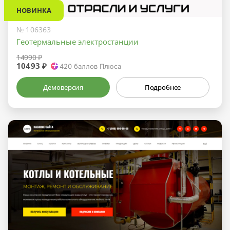
НОВИНКА
№ 106363
Геотермальные электростанции
14990 ₽
10493 ₽
420
баллов Плюса
Демоверсия
Подробнее