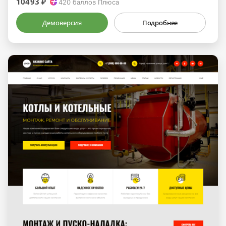
10493 ₽
420
баллов Плюса
Демоверсия
Подробнее