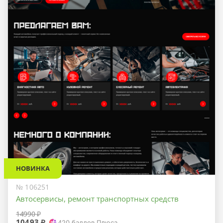
НОВИНКА
№ 106251
Автосервисы, ремонт транспортных средств
14990 ₽
10493 ₽
420
баллов Плюса