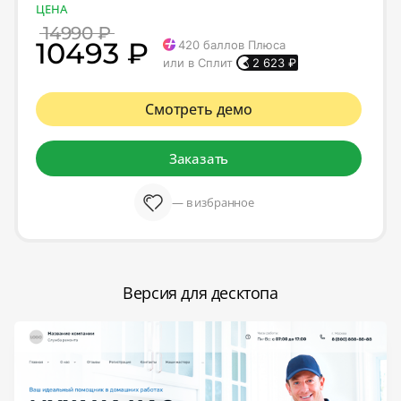
ЦЕНА
14990 ₽
10493 ₽
420
баллов Плюса
или в Сплит
2 623
₽
Смотреть демо
Заказать
— в избранное
Версия для десктопа