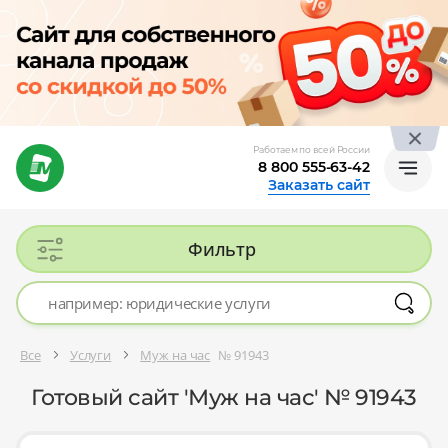
Работаем по всей России
8 800 555-63-42
Заказать сайт
Фильтр
Все
Услуги
Муж на час
№ 91943
Готовый сайт 'Муж на час' № 91943