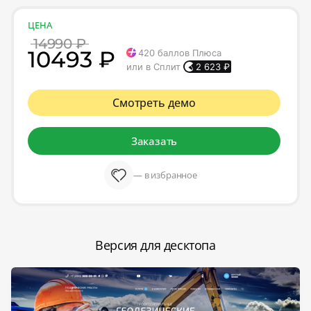
ЦЕНА
14990 ₽
10493 ₽
420
баллов Плюса
или в Сплит
2 623
₽
Смотреть демо
Заказать
— в избранное
Версия для десктопа