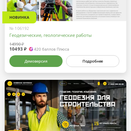
НОВИНКА
№ 106192
Геодезические, геологические работы
14990 ₽
10493 ₽
420
баллов Плюса
Демоверсия
Подробнее