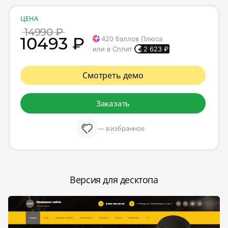
ЦЕНА
14990 ₽
10493 ₽
420
баллов Плюса
или в Сплит
2 623
₽
Смотреть демо
Заказать
— в избранное
Версия для десктопа