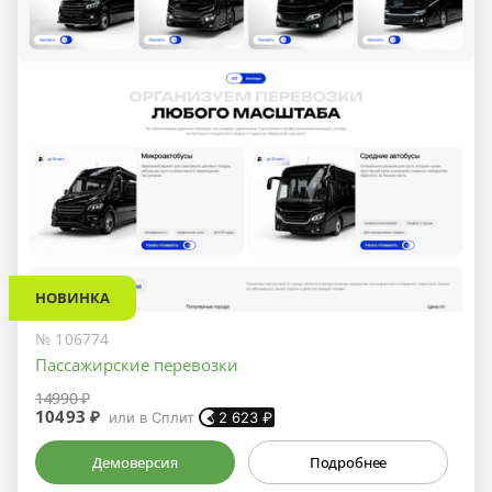
НОВИНКА
№ 106774
Пассажирские перевозки
14990 ₽
10493 ₽
или в Сплит
2 623
₽
Демоверсия
Подробнее