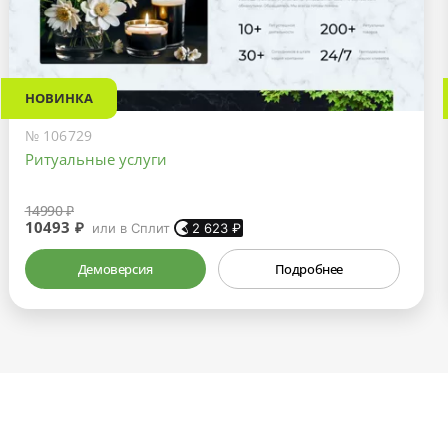
НОВИНКА
№ 106729
Ритуальные услуги
14990 ₽
10493 ₽
или в Сплит
2 623
₽
Демоверсия
Подробнее