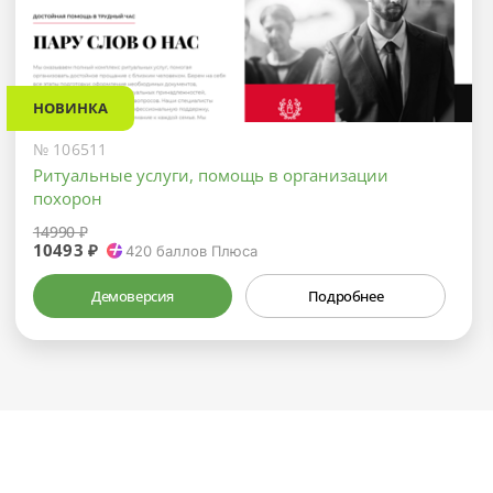
НОВИНКА
№ 106511
Ритуальные услуги, помощь в организации
похорон
14990 ₽
10493 ₽
420
баллов Плюса
Демоверсия
Подробнее