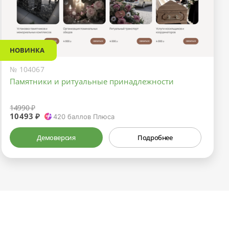
НОВИНКА
№ 104067
Памятники и ритуальные принадлежности
14990 ₽
10493 ₽
420
баллов Плюса
Демоверсия
Подробнее