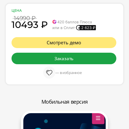
ЦЕНА
14990 ₽
10493 ₽
420
баллов Плюса
или в Сплит
2 623
₽
Смотреть демо
Заказать
— в избранное
Мобильная версия