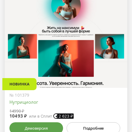
НОВИНКА
№ 101379
Нутрициолог
14990 ₽
10493 ₽
или в Сплит
2 623
₽
Демоверсия
Подробнее