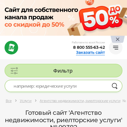
Работаем по всей России
8 800 555-63-42
Заказать сайт
Фильтр
Все
Услуги
Агентство недвижимости, риелторские услуги
№ 
Готовый сайт 'Агентство
недвижимости, риелторские услуги'