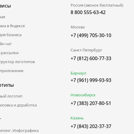
висы
Россия (звонок бесплатный)
8 800 555-63-42
ная
ама в Яндексе
Москва
для бизнеса
+7 (499) 705-30-10
йн чат
Санкт-Петербург
l-рассылки
+7 (812) 600-77-33
труктор логотипов
приложение
Барнаул
+7 (961) 999-93-93
отипы
Новосибирск
вый логотип
+7 (383) 207-80-51
исовка и доработка
Казань
г
+7 (843) 202-37-37
етинг. Инфографика