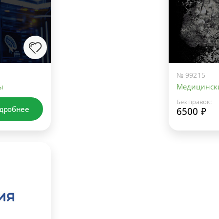
№ 99215
ы
Медицински
Без правок:
дробнее
6500 ₽