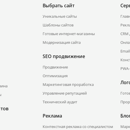
Выбрать сайт
Сер
Уникальные сайты
Глав
Шаблоны сайтов
Рекл
Готовые интернет-магазины
CRM 
Модернизация сайта
Онла
Emai
SEO продвижение
Конс
Продвижение
PWA-
Оптимизация
Лог
Маркетинговая проработка
зина
Управление репутацией
Гото
ы
Технический аудит
Прор
йтов
Реклама
Бло
Контекстная реклама со специалистом
Марк