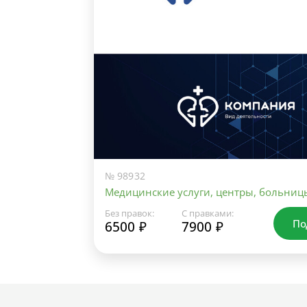
№ 98932
Медицинские услуги, центры, больниц
Без правок:
С правками:
По
6500 ₽
7900 ₽