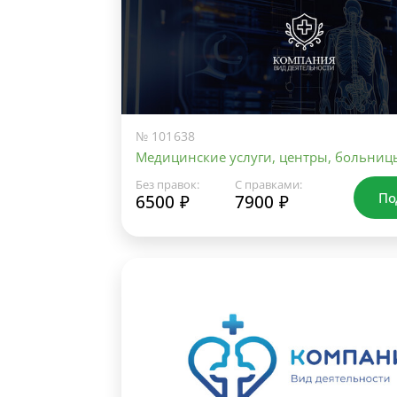
№ 101638
Медицинские услуги, центры, больниц
Без правок:
С правками:
По
6500 ₽
7900 ₽