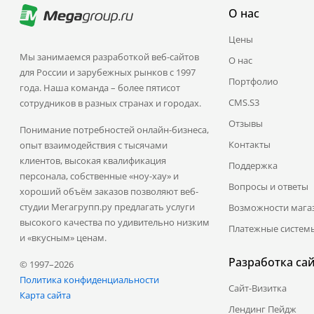
О нас
Цены
Мы занимаемся разработкой веб-сайтов
О нас
для России и зарубежных рынков с 1997
Портфолио
года. Наша команда – более пятисот
CMS.S3
сотрудников в разных странах и городах.
Отзывы
Понимание потребностей онлайн-бизнеса,
Контакты
опыт взаимодействия с тысячами
клиентов, высокая квалификация
Поддержка
персонала, собственные «ноу-хау» и
Вопросы и ответы
хороший объём заказов позволяют веб-
студии Мегагрупп.ру предлагать услуги
Возможности мага
высокого качества по удивительно низким
Платежные систем
и «вкусным» ценам.
Разработка са
© 1997–2026
Политика конфиденциальности
Сайт-Визитка
Карта сайта
Лендинг Пейдж