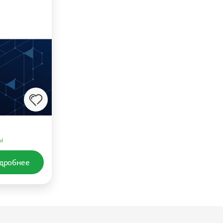
ы
дробнее