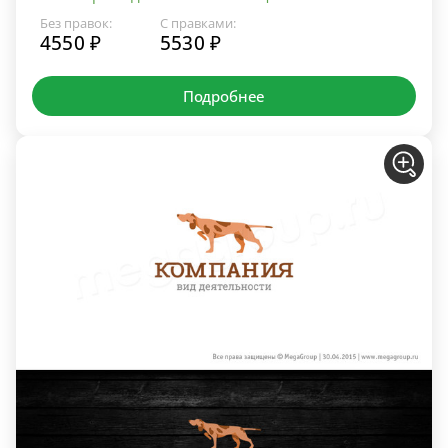
Без правок:
С правками:
4550 ₽
5530 ₽
Подробнее