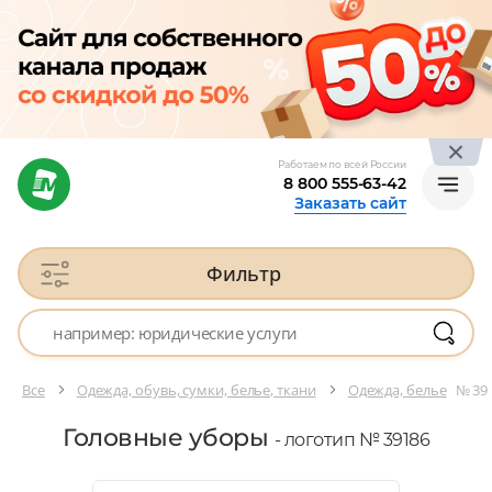
Работаем по всей России
8 800 555-63-42
Заказать сайт
Фильтр
Все
Одежда, обувь, сумки, белье, ткани
Одежда, белье
№ 39
Головные уборы
- логотип № 39186