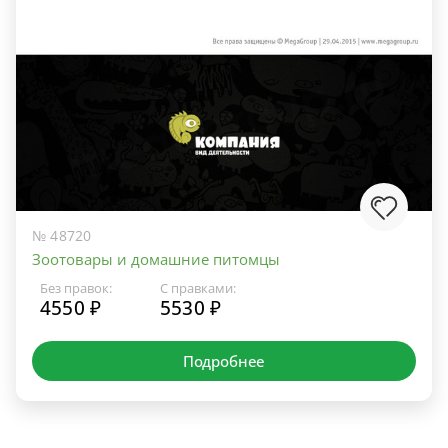
№ 48720
Зоотовары и домашние питомцы
Без правок:
С правками:
4550 ₽
5530 ₽
Подробнее