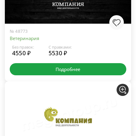
№ 48773
Ветеринария
Без правок:
С правками:
4550 ₽
5530 ₽
Подробнее