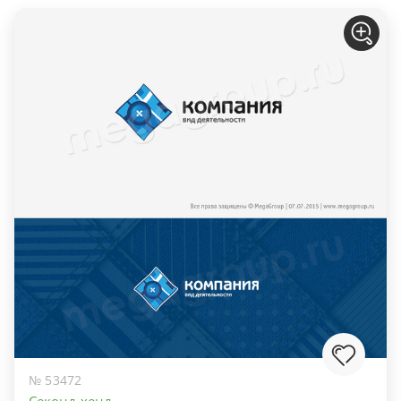
№ 53472
Секонд-хенд