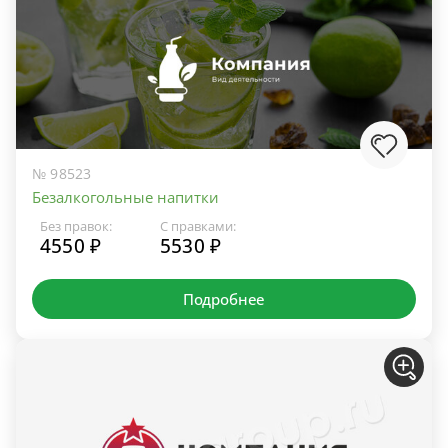
№ 98523
Безалкогольные напитки
Без правок:
С правками:
4550 ₽
5530 ₽
Подробнее