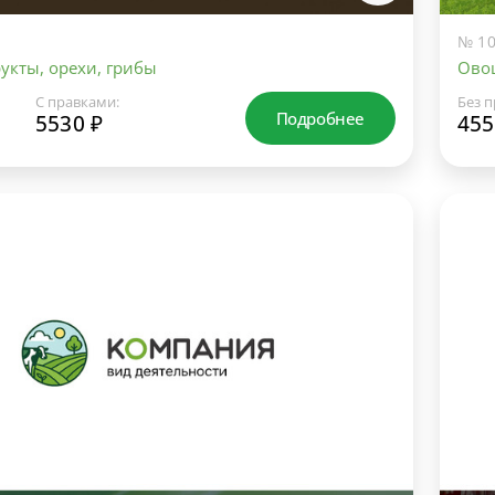
№ 10
укты, орехи, грибы
Овощ
С правками:
Без п
Подробнее
5530 ₽
455