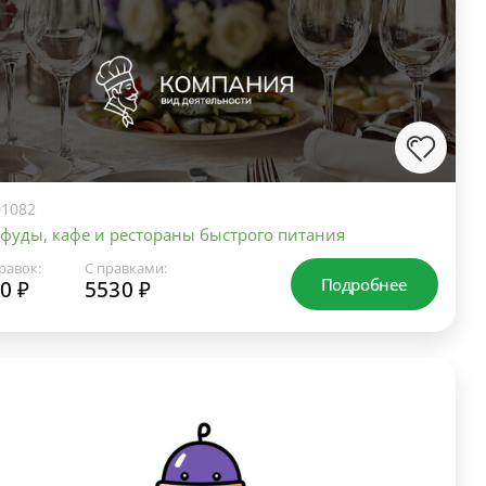
1082
фуды, кафе и рестораны быстрого питания
равок:
С правками:
Подробнее
0 ₽
5530 ₽