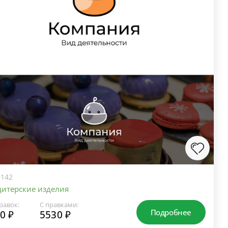
142
итерские изделия
равок:
С правками:
Подробнее
0 ₽
5530 ₽