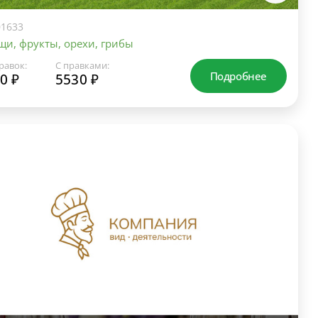
1633
и, фрукты, орехи, грибы
равок:
С правками:
Подробнее
0 ₽
5530 ₽