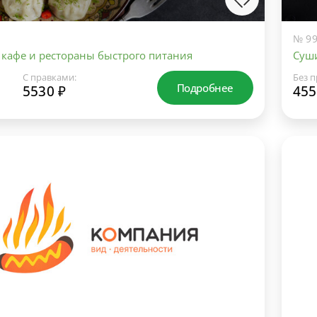
№ 99
 кафе и рестораны быстрого питания
Суш
С правками:
Без п
Подробнее
5530 ₽
455