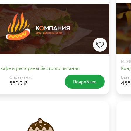
№ 98
 кафе и рестораны быстрого питания
Конд
С правками:
Без п
Подробнее
5530 ₽
455