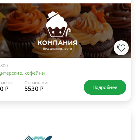
800
итерские, кофейни
равок:
С правками:
Подробнее
0 ₽
5530 ₽