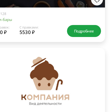
128
и-бары
равок:
С правками:
Подробнее
0 ₽
5530 ₽