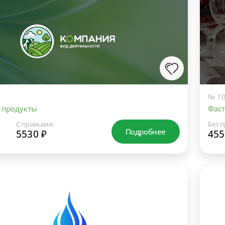
№ 10
 продукты
Фаст
С правками:
Без п
Подробнее
5530 ₽
455