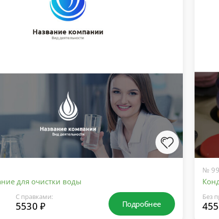
№ 99
ние для очистки воды
Конд
С правками:
Без п
Подробнее
5530 ₽
455