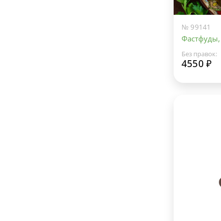
№ 99141
Фастфуды,
Без правок:
4550 ₽