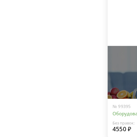
№ 99395
Оборудова
Без правок:
4550 ₽