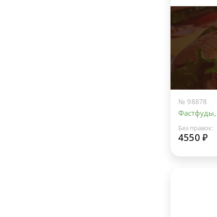
№ 98878
Фастфуды,
Без правок:
4550 ₽