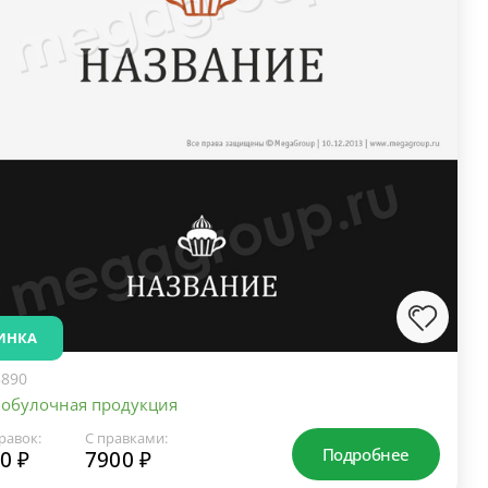
ИНКА
890
бобулочная продукция
равок:
С правками:
Подробнее
0 ₽
7900 ₽