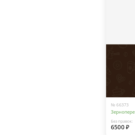
№ 66373
Зернопере
Без правок:
6500 ₽