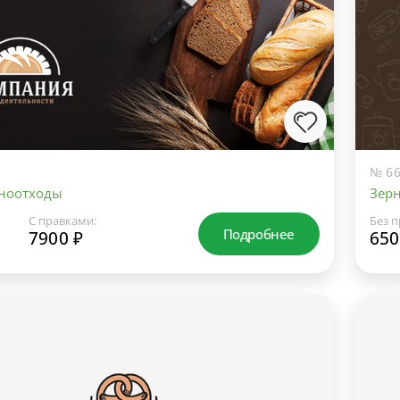
№ 66
рноотходы
Зер
С правками:
Без п
Подробнее
7900 ₽
650