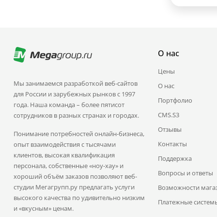
О нас
Цены
Мы занимаемся разработкой веб-сайтов
О нас
для России и зарубежных рынков с 1997
Портфолио
года. Наша команда – более пятисот
CMS.S3
сотрудников в разных странах и городах.
Отзывы
Понимание потребностей онлайн-бизнеса,
Контакты
опыт взаимодействия с тысячами
клиентов, высокая квалификация
Поддержка
персонала, собственные «ноу-хау» и
Вопросы и ответы
хороший объём заказов позволяют веб-
студии Мегагрупп.ру предлагать услуги
Возможности мага
высокого качества по удивительно низким
Платежные систем
и «вкусным» ценам.