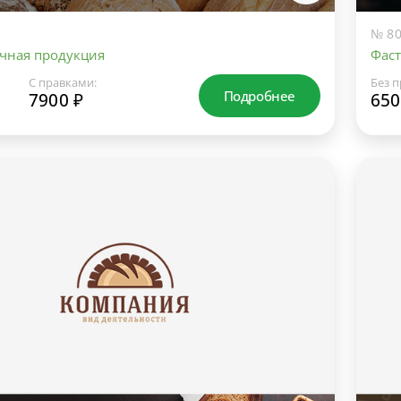
№ 80
чная продукция
Фаст
С правками:
Без п
Подробнее
7900 ₽
650