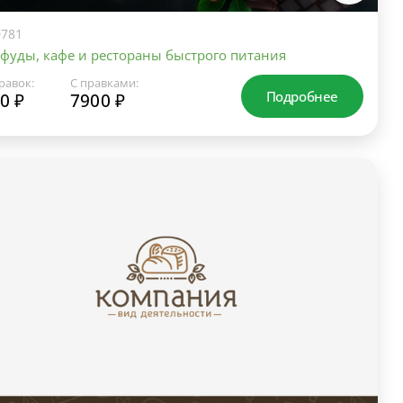
781
фуды, кафе и рестораны быстрого питания
равок:
С правками:
Подробнее
0 ₽
7900 ₽