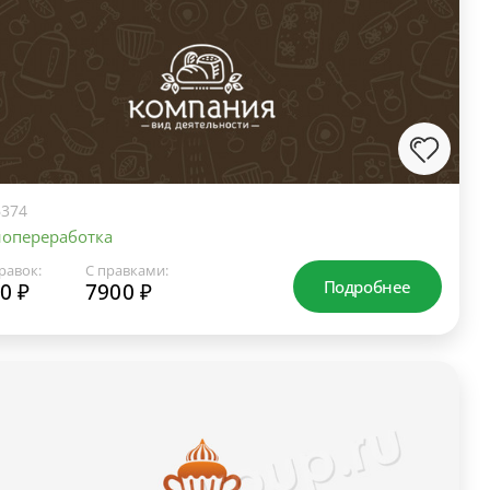
374
нопереработка
равок:
С правками:
Подробнее
0 ₽
7900 ₽