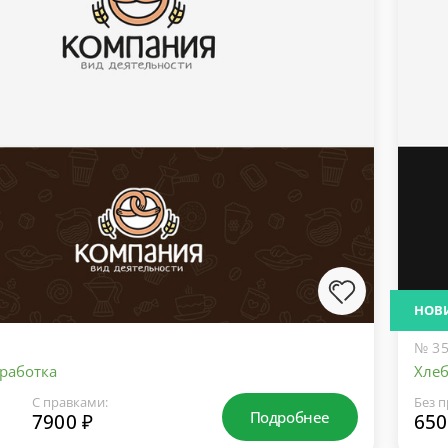
НОВ
№ 35
работка
Хле
С правками:
Без п
Подробнее
7900 ₽
650