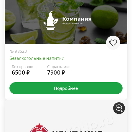
№ 98523
Безалкогольные напитки
Без правок:
С правками:
6500 ₽
7900 ₽
Подробнее