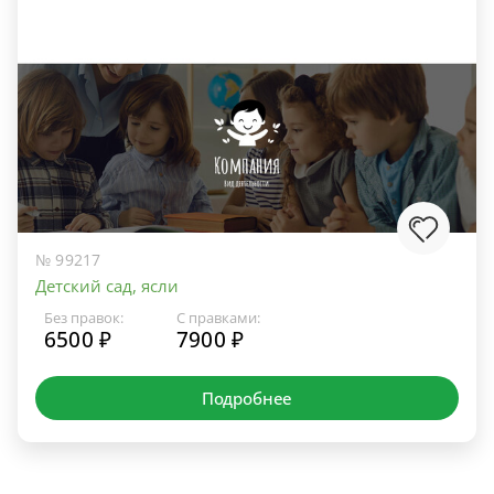
№ 99217
Детский сад, ясли
Без правок:
С правками:
6500 ₽
7900 ₽
Подробнее