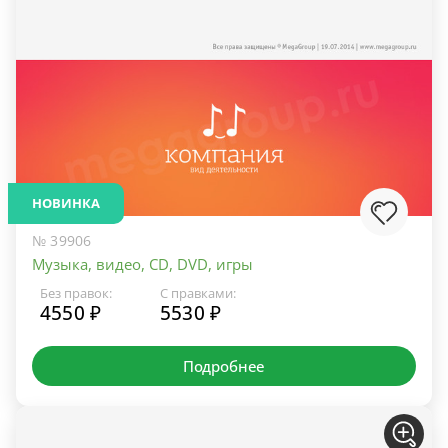
НОВИНКА
№ 39906
Музыка, видео, CD, DVD, игры
Без правок:
С правками:
4550 ₽
5530 ₽
Подробнее