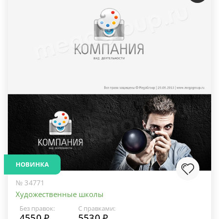
НОВИНКА
№ 34771
Художественные школы
Без правок:
С правками:
4550 ₽
5530 ₽