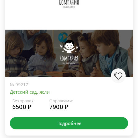
№ 99217
Детский сад, ясли
Без правок:
С правками:
6500 ₽
7900 ₽
Подробнее