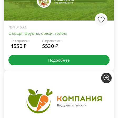
№ 101633
Овощи, фрукты, орехи, грибы
Без правок:
С правками:
4550 ₽
5530 ₽
Подробнее