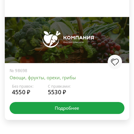
№ 98698
Овощи, фрукты, орехи, грибы
Без правок:
С правками:
4550 ₽
5530 ₽
Подробнее