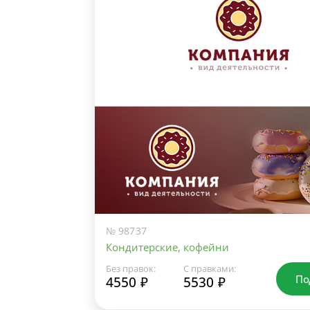
№ 98737
Кондитерские, кофейни
Без правок:
С правками:
По
4550 ₽
5530 ₽