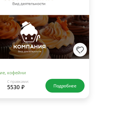
ие, кофейни
С правками:
Подробнее
5530 ₽