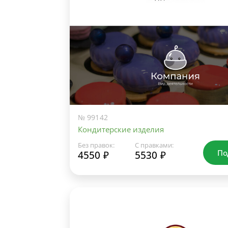
№ 99142
Кондитерские изделия
Без правок:
С правками:
По
4550 ₽
5530 ₽