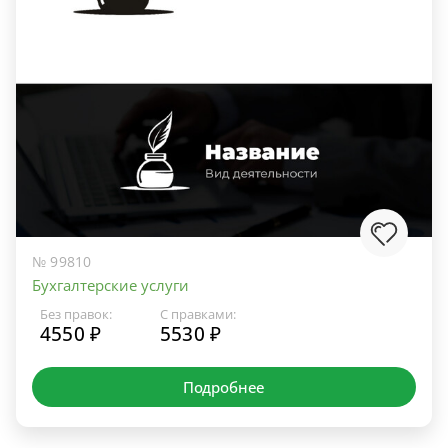
№ 99810
Бухгалтерские услуги
Без правок:
С правками:
4550 ₽
5530 ₽
Подробнее