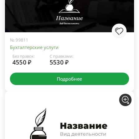
№ 99811
Бухгалтерские услуги
Без правок:
С правками:
4550 ₽
5530 ₽
Подробнее