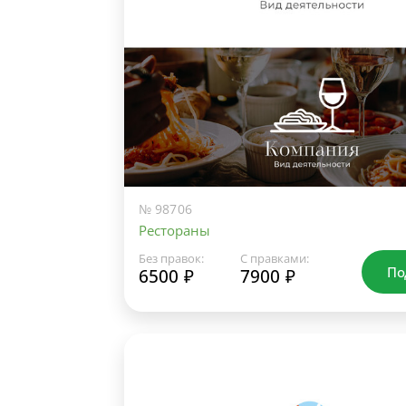
№ 98706
Рестораны
Без правок:
С правками:
По
6500 ₽
7900 ₽