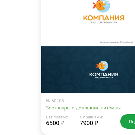
№ 50206
Зоотовары и домашние питомцы
Без правок:
С правками:
По
6500 ₽
7900 ₽