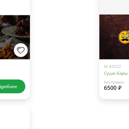
№ 83322
Суши-бары
Без правок:
дробнее
6500 ₽