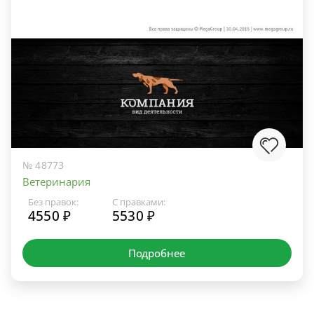
№ 48773
Ветеринария
Без правок:
С правками:
4550 ₽
5530 ₽
Подробнее