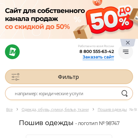
Работаем по всей России
8 800 555-63-42
Заказать сайт
Фильтр
Все
Одежда, обувь, сумки, белье, ткани
Пошив одежды
№ 9
Пошив одежды
- логотип № 98747