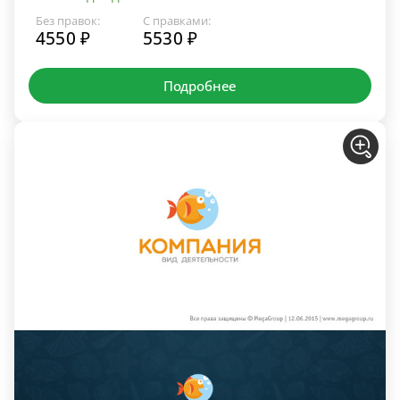
Без правок:
С правками:
4550 ₽
5530 ₽
Подробнее