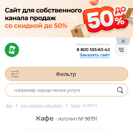
Работаем по всей России
8 800 555-63-42
Заказать сайт
Фильтр
Все
Еда, напитки, общепит
Кафе
№ 98791
Кафе
- логотип № 98791