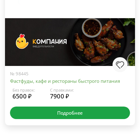
№ 98445
Фастфуды, кафе и рестораны быстрого питания
Без правок:
С правками:
6500 ₽
7900 ₽
Подробнее