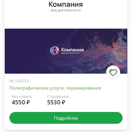
№ 104753
Полиграфические услуги, тиражирование
Без правок:
С правками:
4550 ₽
5530 ₽
Подробнее