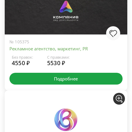
№ 105375
Рекламное агентство, маркетинг, PR
Без правок:
С правками:
4550 ₽
5530 ₽
Подробнее