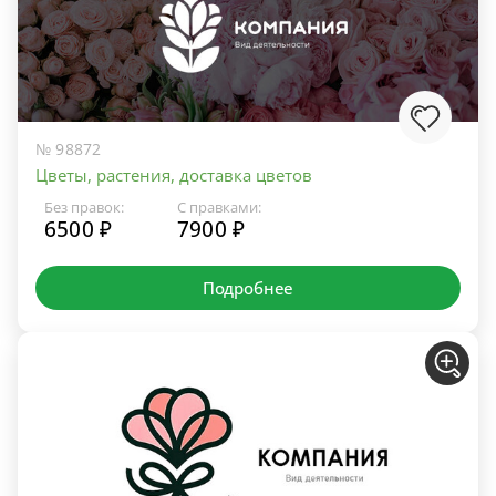
№ 98872
Цветы, растения, доставка цветов
Без правок:
С правками:
6500 ₽
7900 ₽
Подробнее