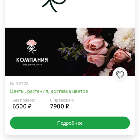
№ 98776
Цветы, растения, доставка цветов
Без правок:
С правками:
6500 ₽
7900 ₽
Подробнее