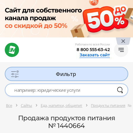
Работаем по всей России
8 800 555-63-42
Заказать сайт
Фильтр
Все
Сайты
Еда, напитки, общепит
Продукты питания
№ 
Продажа продуктов питания
№ 1440664