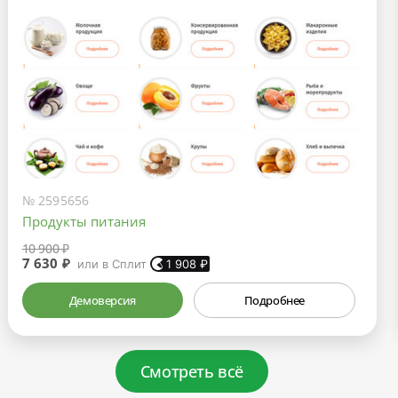
№ 2595656
Продукты питания
10 900 ₽
7 630 ₽
или в Сплит
1 908
₽
Демоверсия
Подробнее
Смотреть всё