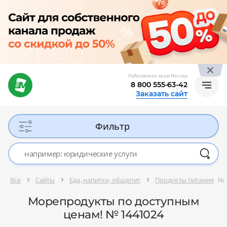
Работаем по всей России
8 800 555-63-42
Заказать сайт
Фильтр
Все
Сайты
Еда, напитки, общепит
Продукты питания
№ 
Морепродукты по доступным
ценам! № 1441024