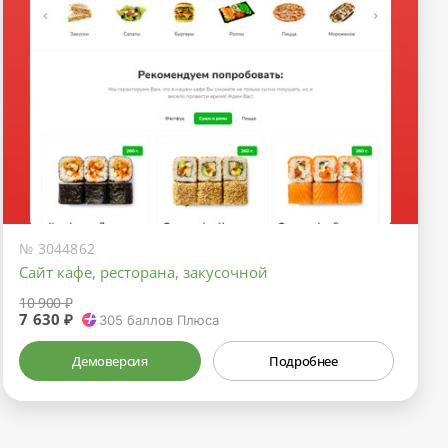
№ 3044862
Сайт кафе, ресторана, закусочной
10 900 ₽
7 630 ₽
305
баллов Плюса
Демоверсия
Подробнее