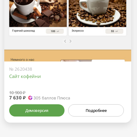
№ 2620438
Сайт кофейни
10 900 ₽
7 630 ₽
305
баллов Плюса
Демоверсия
Подробнее