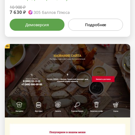
10 900 ₽
7 630 ₽
305
баллов Плюса
Демоверсия
Подробнее