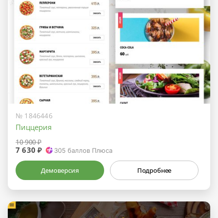
№ 1846446
Пиццерия
10 900 ₽
7 630 ₽
305
баллов Плюса
Демоверсия
Подробнее