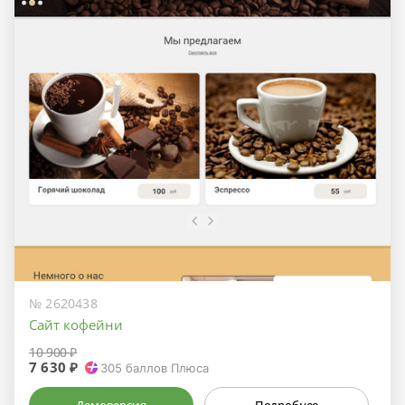
№ 2620438
Сайт кофейни
10 900 ₽
7 630 ₽
305
баллов Плюса