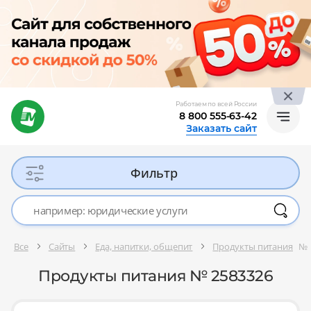
Работаем по всей России
8 800 555-63-42
Заказать сайт
Фильтр
Все
Сайты
Еда, напитки, общепит
Продукты питания
№ 
Продукты питания № 2583326