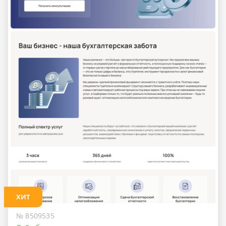
ХИТ
№ 8509535