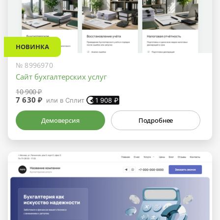
НОВИНКА
№ 8996970
Сайт бухгалтерских услуг
10 900 ₽
7 630 ₽
или в Сплит
1 908
₽
Демоверсия
Подробнее