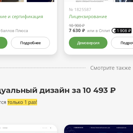
№ 1825587
ие и сертификация
Лицензирование
10 900 ₽
7 630 ₽
баллов Плюса
или в Сплит
1 908
₽
Подробнее
Демоверсия
Подро
Смотрите также
уальный дизайн за 10 493 ₽
тся
только 1 раз!