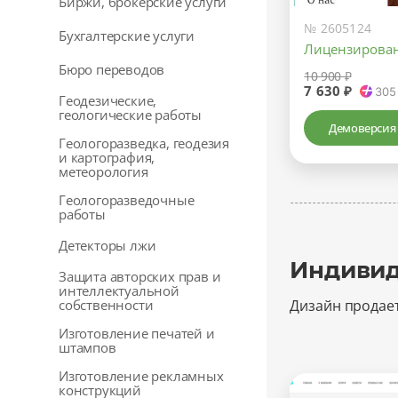
Биржи, брокерские услуги
№ 2605124
Бухгалтерские услуги
Лицензирован
Бюро переводов
10 900 ₽
7 630 ₽
305
Геодезические,
геологические работы
Демоверсия
Геологоразведка, геодезия
и картография,
метеорология
Геологоразведочные
работы
Детекторы лжи
Индивид
Защита авторских прав и
интеллектуальной
собственности
Дизайн продае
Изготовление печатей и
штампов
Изготовление рекламных
конструкций