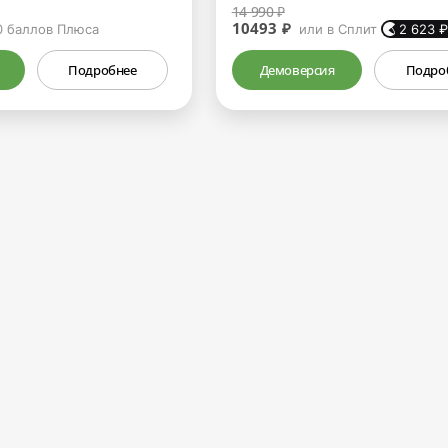
14 990 ₽
10493 ₽
0
баллов Плюса
или в Сплит
2 623
Подробнее
Демоверсия
Подро