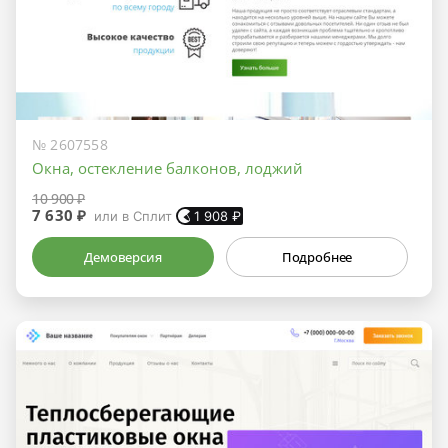
№ 2607558
Окна, остекление балконов, лоджий
10 900 ₽
7 630 ₽
или в Сплит
1 908
₽
Демоверсия
Подробнее