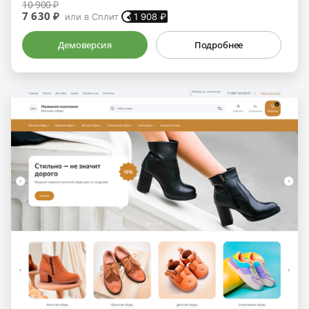
10 900 ₽
7 630 ₽
или в Сплит
1 908
₽
Демоверсия
Подробнее