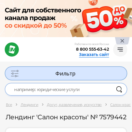
Работаем по всей России
8 800 555-63-42
Заказать сайт
Фильтр
Все
Лендинги
Досуг, развлечения, искусство
Салон красо
Лендинг 'Салон красоты' № 7579442