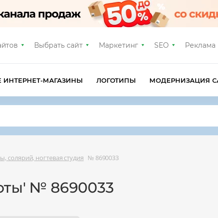
айтов
Выбрать сайт
Маркетинг
SEO
Реклама
Е ИНТЕРНЕТ-МАГАЗИНЫ
ЛОГОТИПЫ
МОДЕРНИЗАЦИЯ С
ы, солярий, ногтевая студия
№ 8690033
оты' № 8690033