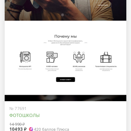
№ 77691
ФОТОШКОЛЫ
14 990 ₽
10493 ₽
420
баллов Плюса