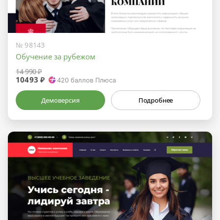
№ 98143
Обучение за рубежом
14 990 ₽
10493 ₽
420
баллов Плюса
Демоверсия
Подробнее