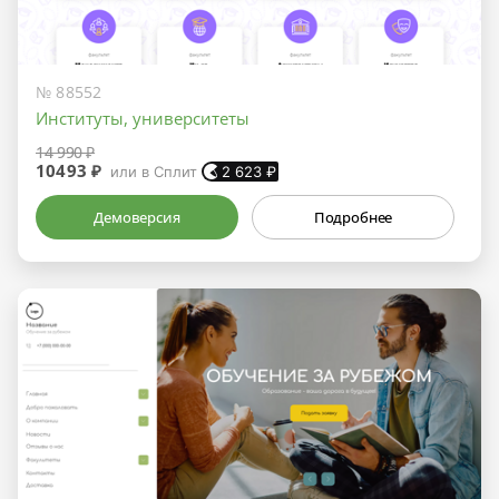
№ 88552
Институты, университеты
14 990 ₽
10493 ₽
или в Сплит
2 623
₽
Демоверсия
Подробнее