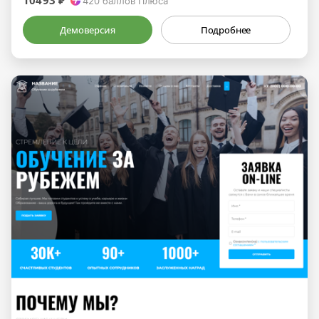
10493 ₽
420
баллов Плюса
Демоверсия
Подробнее