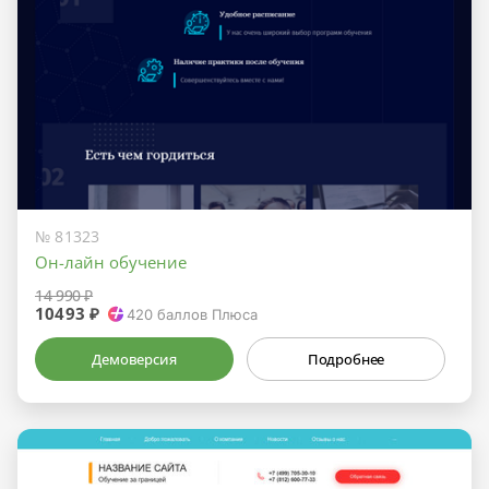
№ 81323
Он-лайн обучение
14 990 ₽
10493 ₽
420
баллов Плюса
Демоверсия
Подробнее