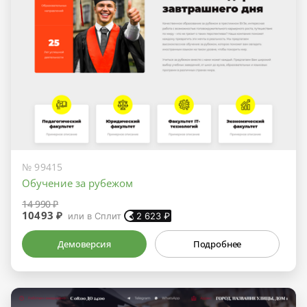
№ 99415
Обучение за рубежом
14 990 ₽
10493 ₽
или в Сплит
2 623
₽
Демоверсия
Подробнее