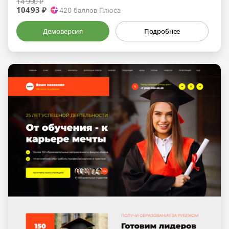
14 990 ₽
10493 ₽
420
баллов Плюса
Демоверсия
Подробнее