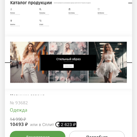
№ 93682
Одежда
14 990 ₽
10493 ₽
или в Сплит
2 623
₽
Демоверсия
Подробнее