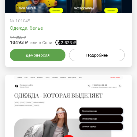
№ 101045
Одежда, белье
14 990 ₽
10493 ₽
или в Сплит
2 623
₽
Демоверсия
Подробнее