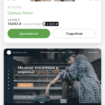
№ 90784
Одежда, белье
14 990 ₽
10493 ₽
или в Сплит
2 623
₽
Демоверсия
Подробнее