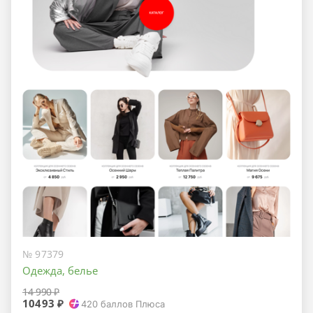
№ 97379
Одежда, белье
14 990 ₽
10493 ₽
420
баллов Плюса