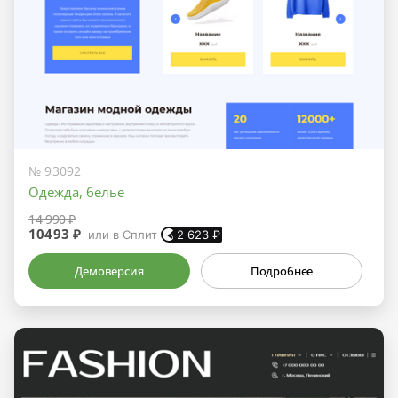
№ 93092
Одежда, белье
14 990 ₽
10493 ₽
или в Сплит
2 623
₽
Демоверсия
Подробнее