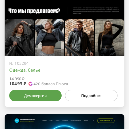
№ 103294
Одежда, белье
14 990 ₽
10493 ₽
420
баллов Плюса
Демоверсия
Подробнее