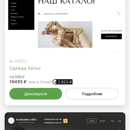
№ 99573
Одежда, белье
14 990 ₽
10493 ₽
или в Сплит
2 623
₽
Демоверсия
Подробнее