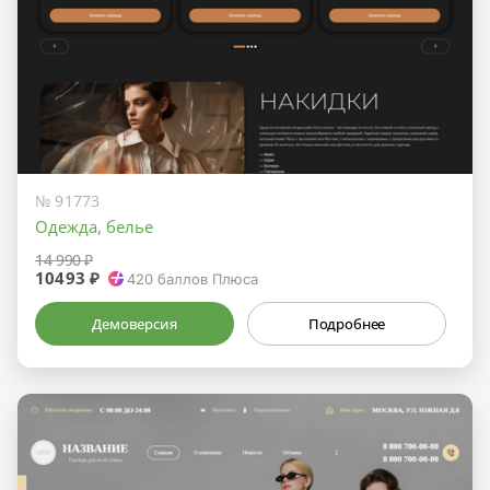
№ 91773
Одежда, белье
14 990 ₽
10493 ₽
420
баллов Плюса
Демоверсия
Подробнее