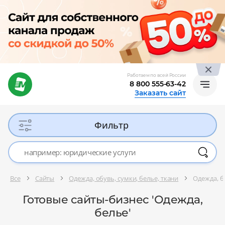
Работаем по всей России
8 800 555-63-42
Заказать сайт
Фильтр
Все
Сайты
Одежда, обувь, сумки, белье, ткани
Одежда, б
Готовые сайты-бизнес 'Одежда,
белье'