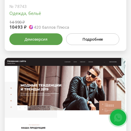
№ 78743
Одежда, бельё
14 990 ₽
10493 ₽
420
баллов Плюса
Демоверсия
Подробнее