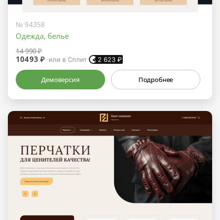
№ 94358
Одежда, белье
14 990 ₽
10493 ₽
или в Сплит
2 623
₽
Демоверсия
Подробнее